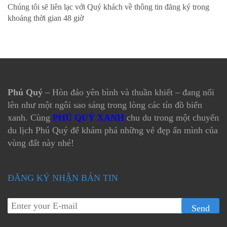
Chúng tôi sẽ liên lạc với Quý khách về thông tin đăng ký trong
khoảng thời gian 48 giờ
Phú Quý
– Hòn đảo yên bình và thuần khiết – đang nổi
lên như một ngôi sao sáng trong lòng các tín đồ biển
xanh. Cùng
PHÚ QUÝ XANH
chu du trong một chuyến
du lịch Phú Quý để khám phá những vẻ đẹp ẩn mình của
vùng đất này nhé!
ĐĂNG KÝ NHẬN BẢN TIN
Send