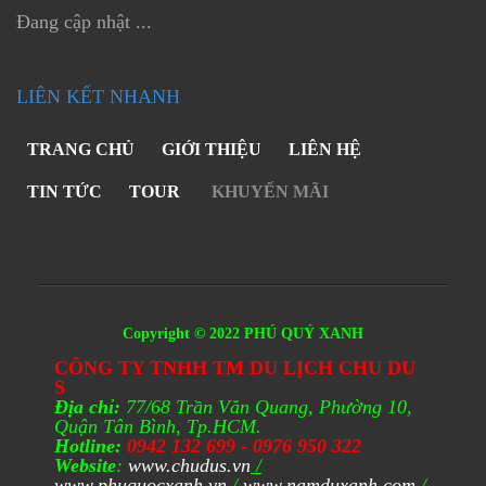
Đang cập nhật ...
LIÊN KẾT NHANH
TRANG CHỦ
GIỚI THIỆU
LIÊN HỆ
TIN TỨC
TOUR
KHUYẾN MÃI
Copyright © 2022 PHÚ QUÝ XANH
CÔNG TY TNHH TM DU LỊCH CHU DU
S
Địa chỉ:
77/68 Trần Văn Quang, Phường 10,
Quận Tân Bình, Tp.HCM.
Hotline:
0942 132 699 - 0976 950 322
Website
:
www.chudus.vn
/
www.phuquocxanh.vn
/
www.namduxanh.com
/