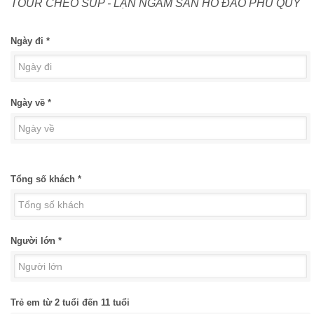
TOUR CHÈO SUP - LẶN NGẮM SAN HÔ ĐẢO PHÚ QUÝ
Ngày đi *
Ngày về *
Tổng số khách *
Người lớn *
Trẻ em từ 2 tuổi đến 11 tuổi